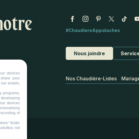
notre
#ChaudiereAppalaches
Nous joindre
Service
our devices
Nos Chaudière-Listes
Mariag
d share your
 our emails,
ty programs,
s developing
your devices
ersonalising
recording of
kies" footer
tivities not