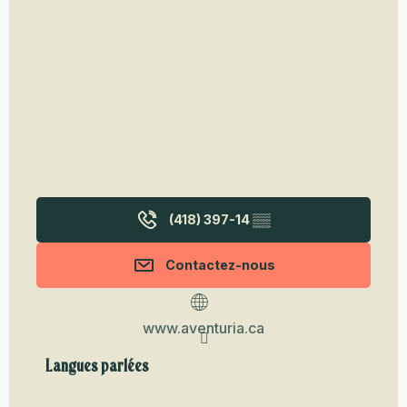
(418) 397-14
▒▒
Contactez-nous
www.aventuria.ca
Langues parlées
Langues parlées