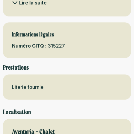
Lire la suite
Informations légales
Informations légales
Numéro CITQ :
315227
Prestations
Literie fournie
Localisation
Aventuria - Chalet