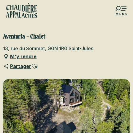
Aller
au
MENU
contenu
s favoris
principal
Aventuria - Chalet
13, rue du Sommet, G0N 1R0 Saint-Jules
M'y rendre
Ajouter aux favoris
Partager