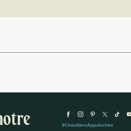
notre
#ChaudiereAppalaches