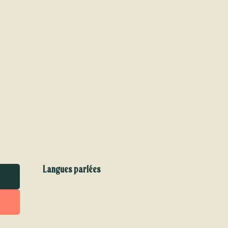
Langues parlées
Langues parlées