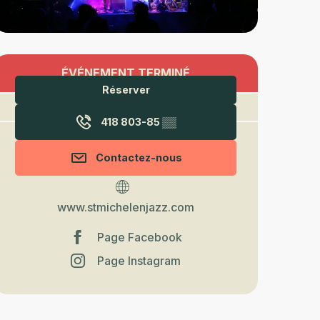
Ouverture et coordonnées
ÉVÉNEMENT TERMINÉ
Réserver
418 803-85
▒▒
Contactez-nous
www.stmichelenjazz.com
Page Facebook
Page Instagram