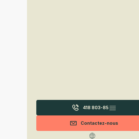
418 803-85
▒▒
Contactez-nous