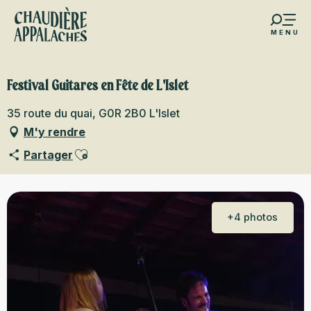
Aller
au
MENU
contenu
s favoris
principal
Festival Guitares en Fête de L'Islet
35 route du quai, G0R 2B0 L'Islet
M'y rendre
Ajouter aux favoris
Partager
+4 photos