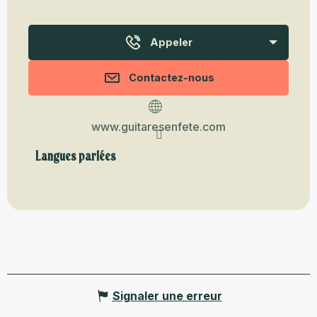
Appeler
Contactez-nous
www.guitaresenfete.com
Langues parlées
Langues parlées
Signaler une erreur