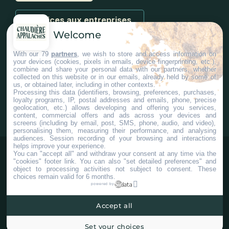
Services aux entreprises
Welcome
With our 79
partners
, we wish to store and access information on
your devices (cookies, pixels in emails, device fingerprinting, etc.),
combine and share your personal data with our partners, whether
collected on this website or in our emails, already held by some of
us, or obtained later, including in other contexts.
#ChaudiereAppalaches
Processing this data (identifiers, browsing, preferences, purchases,
loyalty programs, IP, postal addresses and emails, phone, precise
geolocation, etc.) allows developing and offering you services,
content, commercial offers and ads across your devices and
screens (including by email, post, SMS, phone, audio, and video),
personalising them, measuring their performance, and analysing
audiences. Session recording of your browsing and interactions
helps improve your experience.
You can "accept all" and withdraw your consent at any time via the
"cookies" footer link
. You can also "set detailed preferences" and
object to processing activities not subject to consent. These
choices remain valid for 6 months.
powered by
Accept all
©2025 Tous droits réservés Tourisme Chaudière-Appalaches.
Plan du site
Confidentialité
Paramètres Cookies
Set your choices