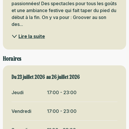
passionnées! Des spectacles pour tous les goûts 
et une ambiance festive qui fait taper du pied du 
début à la fin. On y va pour : Groover au son 
des...
Lire la suite
Horaires
Du
Du
23 juillet 2026
23 juillet 2026
au
au
26 juillet 2026
26 juillet 2026
Jeudi
17:00 - 23:00
Vendredi
17:00 - 23:00