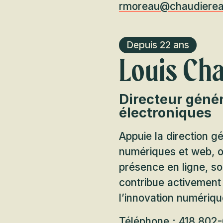
rmoreau@chaudiere
Depuis 22 ans
Louis Ch
Directeur généra
électroniques
Appuie la direction gé
numériques et web, op
présence en ligne, so
contribue activement à
l’innovation numériqu
Téléphone : 418 802