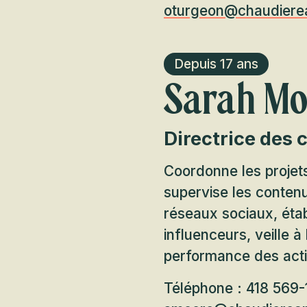
oturgeon@chaudiere
Depuis 17 ans
Sarah Mo
Directrice des
Coordonne les projet
supervise les contenu
réseaux sociaux, établ
influenceurs, veille 
performance des act
Téléphone : 418 569