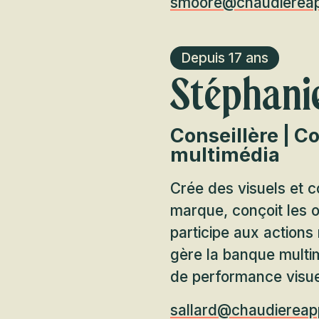
smoore@chaudierea
Depuis 17 ans
Stéphanie
Conseillère | 
multimédia
Crée des visuels et c
marque, conçoit les ou
participe aux actions
gère la banque multi
de performance visue
sallard@chaudierea