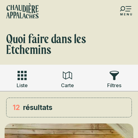
Aller
au
MENU
contenu
s favoris
principal
Quoi faire dans les
Etchemins
Liste
Carte
Filtres
12
résultats