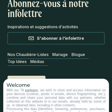
Abonnez-vous à notre
infolettre
Inspirations et suggestions d'activités
S'abonner à l'infolettre
Nos Chaudière-Listes
Mariage
Blogue
Top Idées
Médias
Nous joindre
Welcome
With our 79
partners
, we wish to store and access information on
your devices (cookies, pixels in emails, device fingerprinting, etc.),
Services aux entreprises
combine and share your personal data with our partners, whether
collected on this website or in our emails, already held by some of
us, or obtained later, including in other contexts.
Processing this data (identifiers, browsing, preferences, purchases,