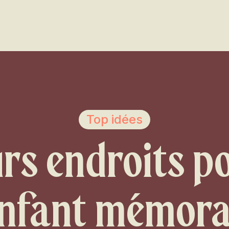
Voir les favoris
Top idées
rs endroits p
enfant mémora