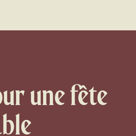
MENU
our une fête
ble