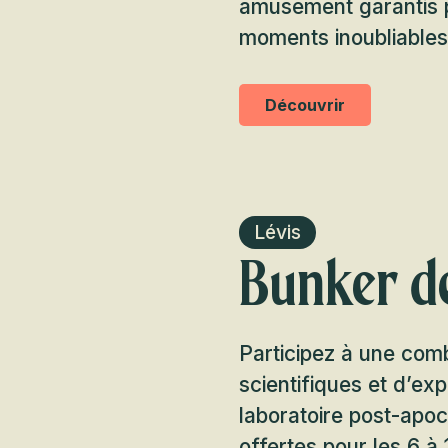
amusement garantis p
moments inoubliables
Découvrir
Lévis
Bunker de
Participez à une comb
scientifiques et d’ex
laboratoire post-apo
offertes pour les 6 à