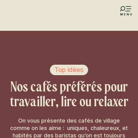
Aller
au
MENU
contenu
s favoris
principal
Top idées
Nos cafés préférés pour
travailler, lire ou relaxer
On vous présente des cafés de village
comme on les aime : uniques, chaleureux, et
habités par des baristas qu’on est toujours