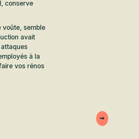
d, conserve
de voûte, semble
ruction avait
s attaques
 employés à la
faire vos rénos