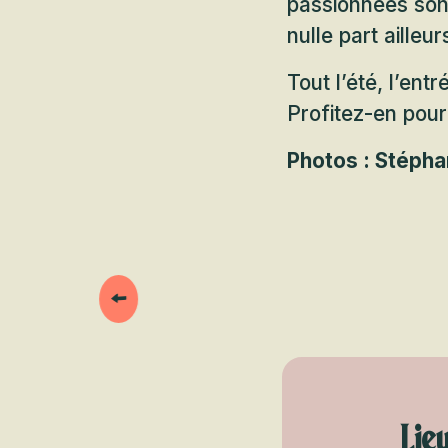
passionnées son
nulle part ailleur
Tout l’été, l’ent
Profitez-en pour
Photos : Stépha
Lie