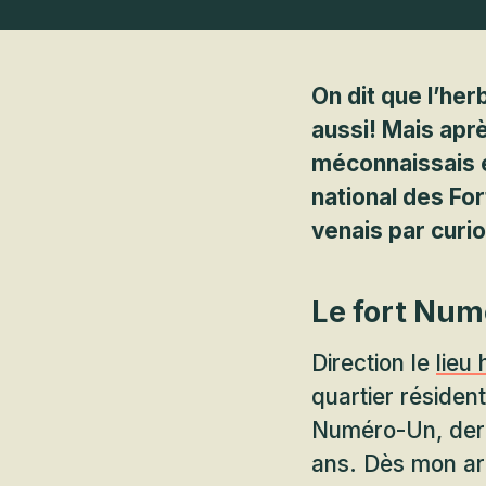
On dit que l’her
aussi! Mais aprè
méconnaissais en
national des For
venais par curi
Le fort Num
Direction le
lieu
quartier résident
Numéro-Un, derni
ans. Dès mon arr