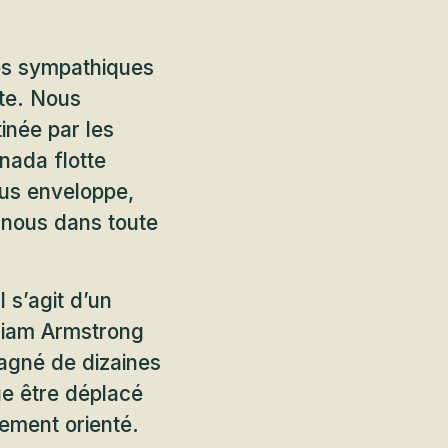
es sympathiques
ute. Nous
tinée par les
nada flotte
ous enveloppe,
à nous dans toute
 s’agit d’un
liam Armstrong
pagné de dizaines
que être déplacé
ement orienté.