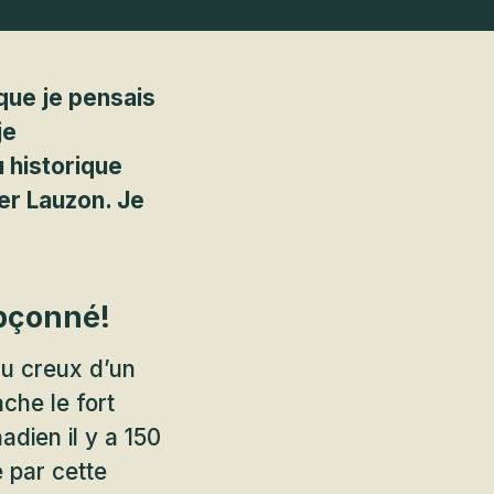
 que je pensais
je
u historique
ier Lauzon. Je
upçonné!
au creux d’un
ache le fort
adien il y a 150
e par cette