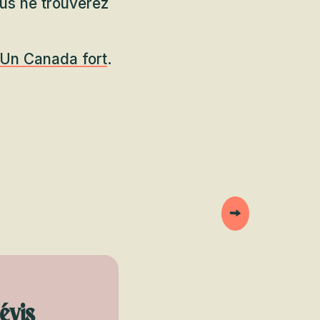
us ne trouverez
Un Canada fort
.
évis