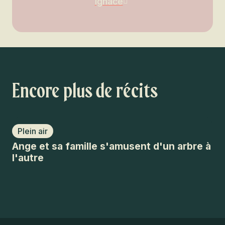
Ignace
Encore plus de récits
Plein air
T
Ange et sa famille s'amusent d'un arbre à
Le
l'autre
Ro