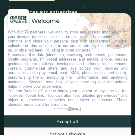
Services aux entreprises
Welcome
With our 79
partners
, we wish to store and access information on
your devices (cookies, pixels in emails, device fingerprinting, etc.),
combine and share your personal data with our partners, whether
collected on this website or in our emails, already held by some of
us, or obtained later, including in other contexts.
#ChaudiereAppalaches
Processing this data (identifiers, browsing, preferences, purchases,
loyalty programs, IP, postal addresses and emails, phone, precise
geolocation, etc.) allows developing and offering you services,
content, commercial offers and ads across your devices and
screens (including by email, post, SMS, phone, audio, and video),
personalising them, measuring their performance, and analysing
audiences. Session recording of your browsing and interactions
helps improve your experience.
You can "accept all" and withdraw your consent at any time via the
"cookies" footer link
. You can also "set detailed preferences" and
object to processing activities not subject to consent. These
choices remain valid for 6 months.
powered by
Accept all
©2025 Tous droits réservés Tourisme Chaudière-Appalaches.
Plan du site
Confidentialité
Paramètres Cookies
Set your choices