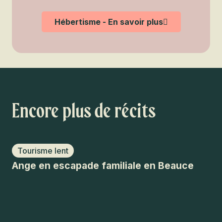
Hébertisme - En savoir plus
Encore plus de récits
Tourisme lent
C
Ange en escapade familiale en Beauce
An
di
Jo