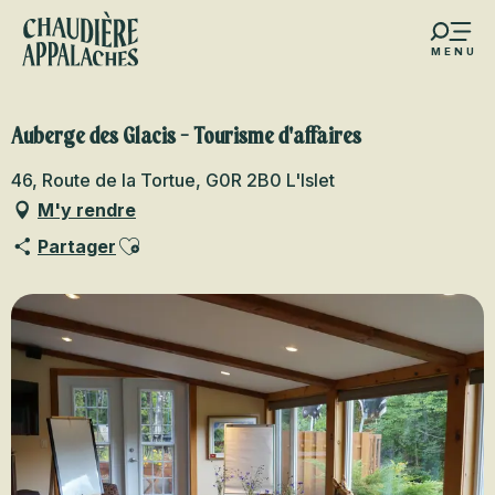
Aller
au
MENU
contenu
s favoris
principal
Auberge des Glacis - Tourisme d'affaires
46, Route de la Tortue, G0R 2B0 L'Islet
M'y rendre
Ajouter aux favoris
Partager