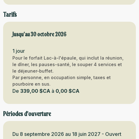
Tarifs
Du
Jusqu'au
31 mai 2026
30 octobre 2026
au
30 octobre 2026
1 jour
Pour le forfait Lac-à-l'épaule, qui inclut la réunion,
le dîner, les pauses-santé, le souper 4 services et
le déjeuner-buffet.
Par personne, en occupation simple, taxes et
pourboire en sus.
De
339,00 $CA
à
0,00 $CA
Périodes d'ouverture
Du 8 septembre 2026 au 18 juin 2027 - Ouvert