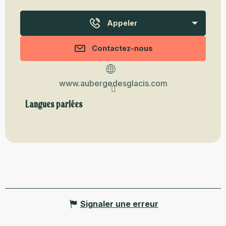
Appeler
Contactez-nous
www.aubergedesglacis.com
Langues parlées
Langues parlées
Signaler une erreur