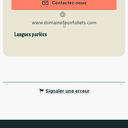
Contactez-nous
www.domainefeuxfollets.com
Langues parlées
Langues parlées
Signaler une erreur