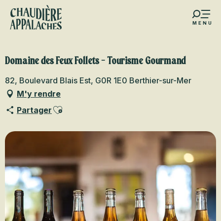
Aller
au
MENU
contenu
s favoris
principal
Domaine des Feux Follets - Tourisme Gourmand
82, Boulevard Blais Est, G0R 1E0 Berthier-sur-Mer
M'y rendre
Ajouter aux favoris
Partager